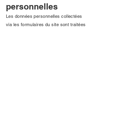
personnelles
Les données personnelles collectées
via les formulaires du site sont traitées
conformément à la réglementation en
vigueur, notamment le Règlement
Général sur la Protection des Données
(RGPD).
Les utilisateurs disposent d’un droit
d’accès, de rectification, de
suppression, de limitation et
d’opposition concernant leurs données
personnelles.
Pour exercer ces droits, contactez :
[adresse email].